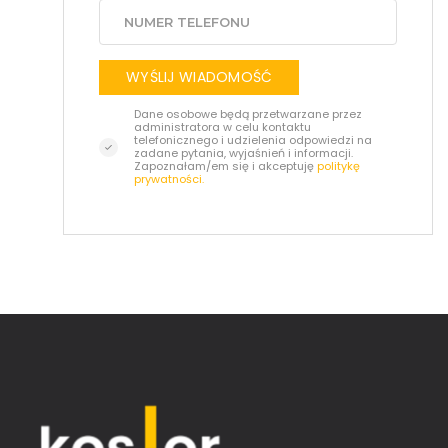
WYŚLIJ WIADOMOŚĆ
Dane osobowe będą przetwarzane przez
administratora w celu kontaktu
telefonicznego i udzielenia odpowiedzi na
zadane pytania, wyjaśnień i informacji.
Zapoznałam/em się i akceptuję
politykę
prywatności.