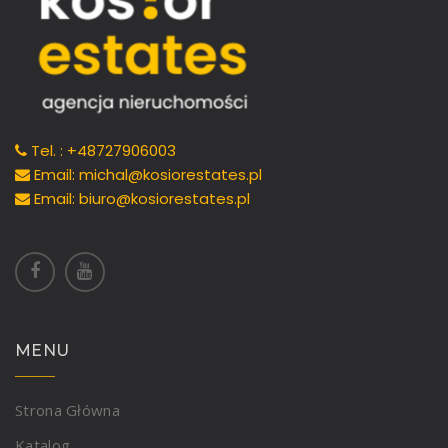
Tel. : +48727906003
Email: michal@kosiorestates.pl
Email: biuro@kosiorestates.pl
MENU
Strona Główna
Katalog