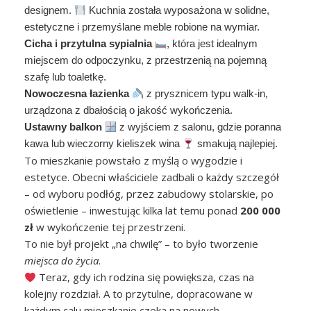
designem.
Kuchnia została wyposażona w solidne,
estetyczne i przemyślane meble robione na wymiar.
Cicha i przytulna sypialnia
, która jest idealnym
miejscem do odpoczynku, z przestrzenią na pojemną
szafę lub toaletkę.
Nowoczesna łazienka
z prysznicem typu walk-in,
urządzona z dbałością o jakość wykończenia.
Ustawny balkon
z wyjściem z salonu, gdzie poranna
kawa lub wieczorny kieliszek wina
smakują najlepiej.
To mieszkanie powstało z myślą o wygodzie i
estetyce. Obecni właściciele zadbali o każdy szczegół
– od wyboru podłóg, przez zabudowy stolarskie, po
oświetlenie – inwestując kilka lat temu ponad
200 000
zł
w wykończenie tej przestrzeni.
To nie był projekt „na chwilę” – to było tworzenie
miejsca do życia
.
Teraz, gdy ich rodzina się powiększa, czas na
kolejny rozdział. A to przytulne, dopracowane w
każdym calu mieszkanie czeka na nowych