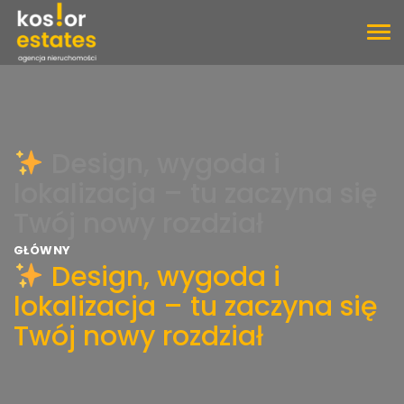
TOG
NAV
Design, wygoda i
lokalizacja – tu zaczyna się
Twój nowy rozdział
GŁÓWNY
Design, wygoda i
lokalizacja – tu zaczyna się
Twój nowy rozdział