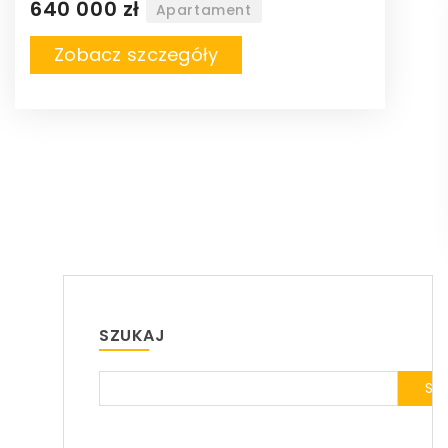
640 000 zł
Apartament
Zobacz szczegóły
SZUKAJ
SZ