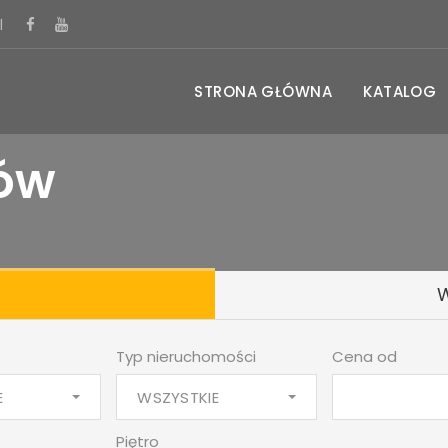
l
STRONA GŁÓWNA
KATALOG
ków
Typ nieruchomości
Cena od
E
WSZYSTKIE
Piętro