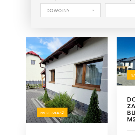
DOWOLNY
N
D
Z
BL
NA SPRZEDAŻ
M2