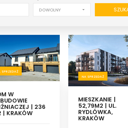
SZUK
DOWOLNY
A SPRZEDAŻ
NA SPRZEDAŻ
OM W
MIESZKANIE |
ABUDOWIE
52,79M2 | UL.
IŹNIACZEJ | 236
RYDLÓWKA,
 | KRAKÓW
KRAKÓW