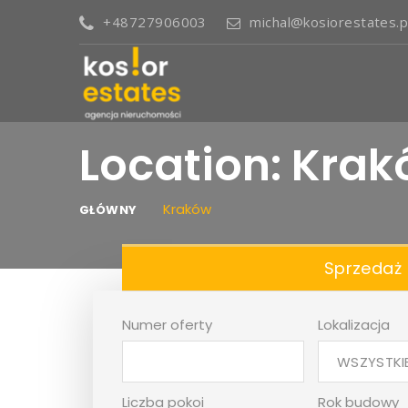
+48727906003
michal@kosiorestates.p
Location: Kra
Kraków
GŁÓWNY
Sprzedaż
Numer oferty
Lokalizacja
WSZYSTKI
Liczba pokoi
Rok budowy