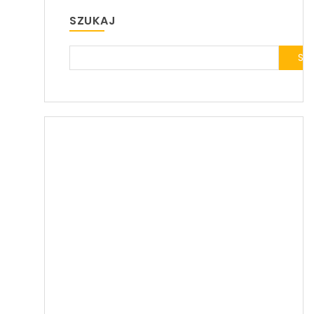
SZUKAJ
SZ