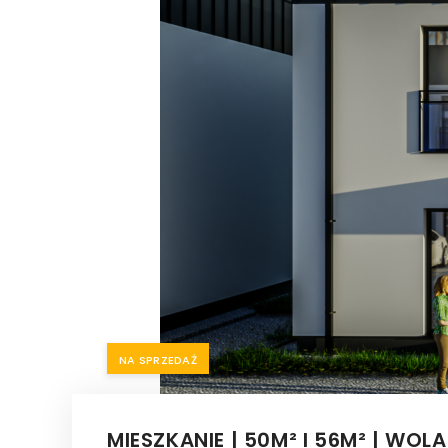
NA SPRZEDAŻ
MIESZKANIE | 50M² I 56M² | WO