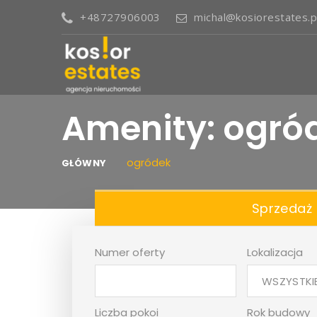
+48727906003
michal@kosiorestates.p
Amenity: ogró
ogródek
GŁÓWNY
Sprzedaż
Numer oferty
Lokalizacja
WSZYSTKI
Liczba pokoi
Rok budowy