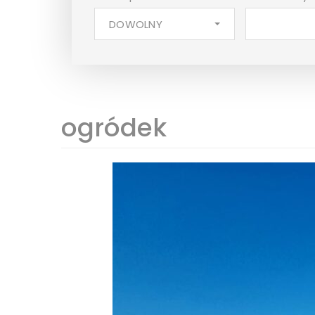
DOWOLNY
ogródek