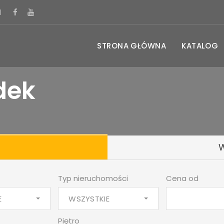
l
STRONA GŁÓWNA
KATALOG
dek
Typ nieruchomości
Cena od
E
WSZYSTKIE
Piętro